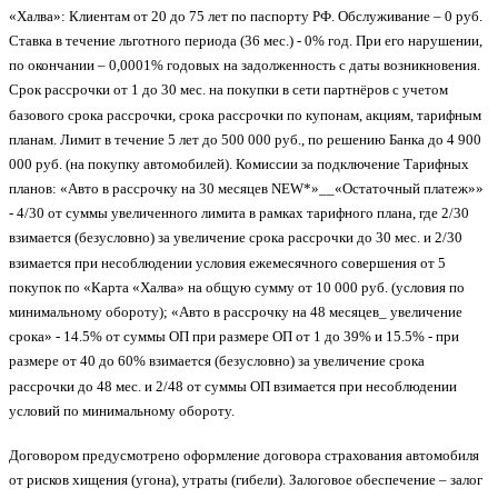
«Халва»: Клиентам от 20 до 75 лет по паспорту РФ. Обслуживание – 0 руб.
Ставка в течение льготного периода (36 мес.) - 0% год. При его нарушении,
по окончании – 0,0001% годовых на задолженность с даты возникновения.
Срок рассрочки от 1 до 30 мес. на покупки в сети партнёров с учетом
базового срока рассрочки, срока рассрочки по купонам, акциям, тарифным
планам. Лимит в течение 5 лет до 500 000 руб., по решению Банка до 4 900
000 руб. (на покупку автомобилей). Комиссии за подключение Тарифных
планов: «Авто в рассрочку на 30 месяцев NEW*»__«Остаточный платеж»»
- 4/30 от суммы увеличенного лимита в рамках тарифного плана, где 2/30
взимается (безусловно) за увеличение срока рассрочки до 30 мес. и 2/30
взимается при несоблюдении условия ежемесячного совершения от 5
покупок по «Карта «Халва» на общую сумму от 10 000 руб. (условия по
минимальному обороту); «Авто в рассрочку на 48 месяцев_ увеличение
срока» - 14.5% от суммы ОП при размере ОП от 1 до 39% и 15.5% - при
размере от 40 до 60% взимается (безусловно) за увеличение срока
рассрочки до 48 мес. и 2/48 от суммы ОП взимается при несоблюдении
условий по минимальному обороту.
Договором предусмотрено оформление договора страхования автомобиля
от рисков хищения (угона), утраты (гибели). Залоговое обеспечение – залог